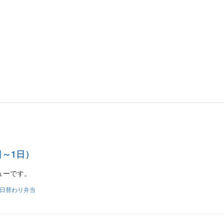
日～1日）
ューです。
日替わり弁当