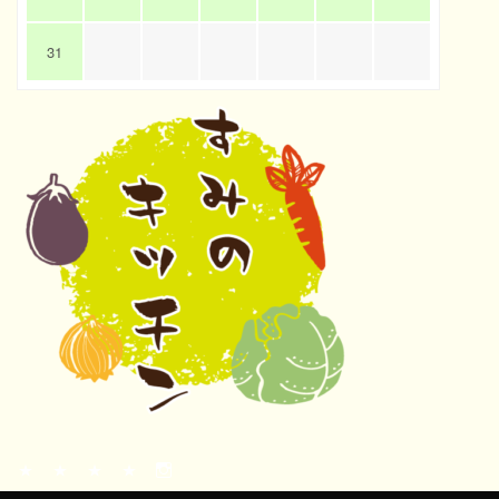
31
ト
当
お
今
instagram