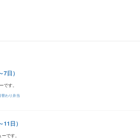
～7日）
ューです。
日替わり弁当
～11日）
ューです。